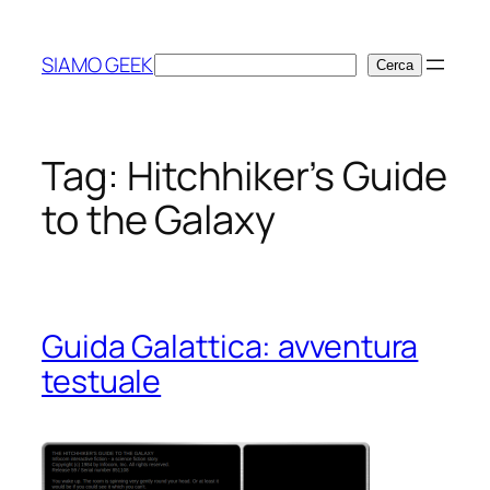
Vai
al
SIAMO GEEK
Cerca
Cerca
contenuto
Tag:
Hitchhiker’s Guide
to the Galaxy
Guida Galattica: avventura
testuale