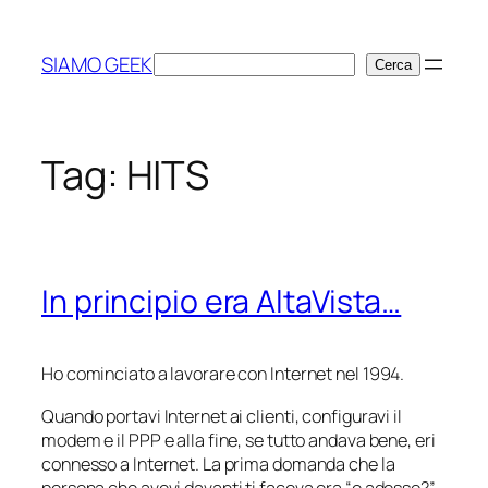
Vai
al
SIAMO GEEK
Cerca
Cerca
contenuto
Tag:
HITS
In principio era AltaVista…
Ho cominciato a lavorare con Internet nel 1994.
Quando portavi Internet ai clienti, configuravi il
modem e il PPP e alla fine, se tutto andava bene, eri
connesso a Internet. La prima domanda che la
persona che avevi davanti ti faceva era “e adesso?”