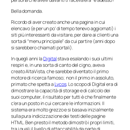
Bella domanda.
Ricordo di aver creato anche una pagina in cui
elencavo (e per un po’ di tempo tenevo aggiornati) i
siti più interessanti da visitare, per dare ai clienti una
sorta di “menu principale” da cui partire (anni dopo
si sarebbero chiamati
portali
).
In quegli anni la
Digital
stava esalando i suoi ultimi
respiri e, in una sorta di canto del cigno, aveva
creato AltaVista, che sarebbe diventato il primo
motore di ricerca famoso; non il primo in assoluto,
primato che spetta a
Lycos
. Lo scopo di Digital era di
dimostrare la capacità di storage e di calcolo dei
suoi computer, il risultato per tutti è che finalmente
c’era un posto in cui cercare le informazioni. Il
sistema era molto grezzo e si basava inizialmente
sulla pura indicizzazione dei testi delle pagine
HTML. Ben presto il metodo dimostrò i propri limiti,
tra i quali il livello di attaccabilità da parte di