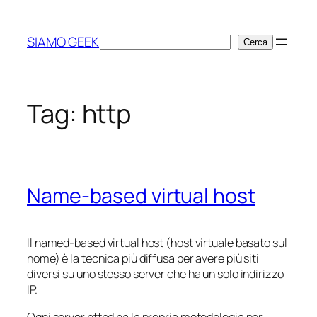
Vai
al
SIAMO GEEK
Cerca
Cerca
contenuto
Tag:
http
Name-based virtual host
Il named-based virtual host (host virtuale basato sul
nome) è la tecnica più diffusa per avere più siti
diversi su uno stesso server che ha un solo indirizzo
IP.
Ogni server httpd ha la propria metodologia per