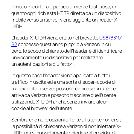
Il modo in cui lo fa è particolarmente fastidioso, in
quanto ogni richiesta HTTP diretta da un dispositivo
mobile verso un server viene aggiunto un header X-
UIDH.
L’header X-UIDH viene citato nel brevetto
US8763101
B2
concesso quest’anno proprio a Verizon in cui,
però, lo scopo dichiarato dell’header è di identificare
univocamente un dispositivo per realizzare
un’autenticazioni a più fattori.
In questo caso l’header viene applicato a tutto il
traffico in uscita ed è una sorta di super-cookie di
tracciabilità: i server possono capire se un utente
arriva da Verizon e possono tracciare quell’utente
utilizzando X-UIDH anche senza inviare alcun
cookie al browser dell’utente.
Sembra che nelle opzioni offerte all’utente non ci sia
la possibilità di chiedere a Verizon di non iniettare X-
UIDH, ma si può solamente chiedere al provider di