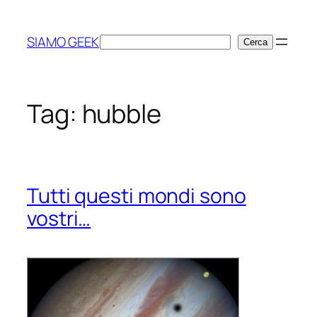
Vai
al
SIAMO GEEK
Cerca
Cerca
contenuto
Tag:
hubble
Tutti questi mondi sono
vostri…