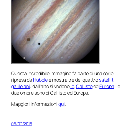
Questa incredibile immagine fa parte di una serie
ripresa da
Hubble
e mostra tre dei quattro
satelliti
galileiani
: dall’alto si vedono
Io
,
Callisto
ed
Europa
; le
due ombre sono di Callisto ed Europa.
Maggiori informazioni
qui
.
06/02/2015