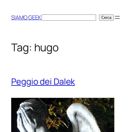
Vai
al
SIAMO GEEK
Cerca
Cerca
contenuto
Tag:
hugo
Peggio dei Dalek