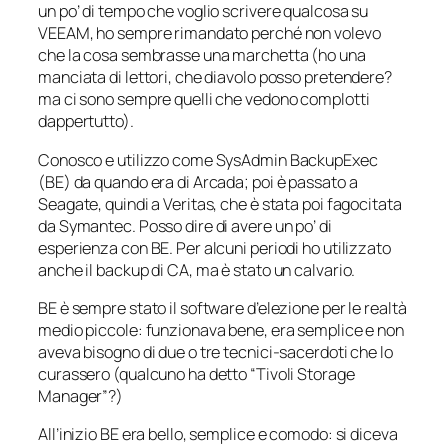
un po’ di tempo che voglio scrivere qualcosa su
VEEAM, ho sempre rimandato perché non volevo
che la cosa sembrasse una marchetta (ho una
manciata di lettori, che diavolo posso pretendere?
ma ci sono sempre quelli che vedono complotti
dappertutto).
Conosco e utilizzo come SysAdmin BackupExec
(BE) da quando era di Arcada; poi è passato a
Seagate, quindi a Veritas, che è stata poi fagocitata
da Symantec. Posso dire di avere un po’ di
esperienza con BE. Per alcuni periodi ho utilizzato
anche il backup di CA, ma è stato un calvario.
BE è sempre stato il software d’elezione per le realtà
medio piccole: funzionava bene, era semplice e non
aveva bisogno di due o tre tecnici-sacerdoti che lo
curassero (qualcuno ha detto “Tivoli Storage
Manager”?)
All’inizio BE era bello, semplice e comodo: si diceva