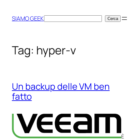
Vai
al
SIAMO GEEK
Cerca
Cerca
contenuto
Tag:
hyper-v
Un backup delle VM ben
fatto
È