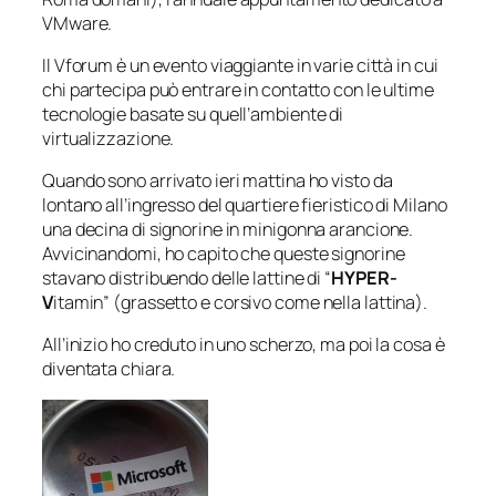
VMware.
Il Vforum è un evento viaggiante in varie città in cui
chi partecipa può entrare in contatto con le ultime
tecnologie basate su quell’ambiente di
virtualizzazione.
Quando sono arrivato ieri mattina ho visto da
lontano all’ingresso del quartiere fieristico di Milano
una decina di signorine in minigonna arancione.
Avvicinandomi, ho capito che queste signorine
stavano distribuendo delle lattine di “
HYPER-
V
itamin
” (grassetto e corsivo come nella lattina).
All’inizio ho creduto in uno scherzo, ma poi la cosa è
diventata chiara.