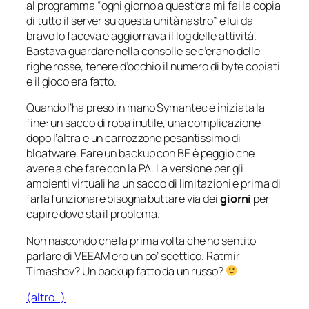
al programma “ogni giorno a quest’ora mi fai la copia
di tutto il server su questa unità nastro” e lui da
bravo lo faceva e aggiornava il log delle attività.
Bastava guardare nella consolle se c’erano delle
righe rosse, tenere d’occhio il numero di byte copiati
e il gioco era fatto.
Quando l’ha preso in mano Symantec è iniziata la
fine: un sacco di roba inutile, una complicazione
dopo l’altra e un carrozzone pesantissimo di
bloatware
. Fare un backup con BE è peggio che
avere a che fare con la PA. La versione per gli
ambienti virtuali ha un sacco di limitazioni e prima di
farla funzionare bisogna buttare via dei
giorni
per
capire dove sta il problema.
Non nascondo che la prima volta che ho sentito
parlare di VEEAM ero un po’ scettico. Ratmir
Timashev? Un backup fatto da un russo?
(altro…)