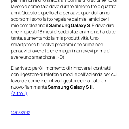
lavoro e come tale deve durare almeno tre o quattro
anni. Questo è quello che pensavo quando l’anno
scorso mi sono fatto regalare dai miei amici per il
mio compleanno il
Samsung Galaxy S
. E devo dire
che in questi 16 mesi di soddisfazioni me ne ha date
tante, aumentando la mia produttività. Uno
smartphone ti risolve problemi che prima non
pensavi di avere (
o che magari non avevi prima di
avere uno smarphone
:-D).
E’ arrivato però il momento di rinnovare i contratti
con il gestore di telefonia mobile dell’azienda per cui
lavoro e come incentivo il gestore ci ha dato un
nuovo fiammante
Samsung Galaxy S II
.
(altro…)
14/03/2012