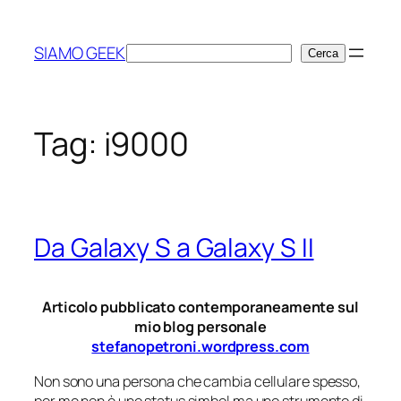
Vai
al
SIAMO GEEK
Cerca
Cerca
contenuto
Tag:
i9000
Da Galaxy S a Galaxy S II
Articolo pubblicato contemporaneamente sul
mio blog personale
stefanopetroni.wordpress.com
Non sono una persona che cambia cellulare spesso,
per me non è uno status simbol ma uno strumento di