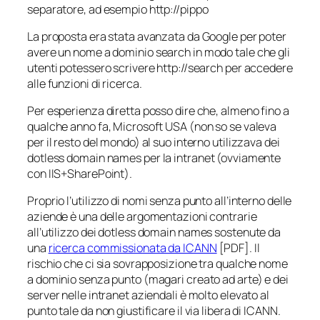
separatore, ad esempio http://pippo
La proposta era stata avanzata da Google per poter
avere un nome a dominio
search
in modo tale che gli
utenti potessero scrivere http://search per accedere
alle funzioni di ricerca.
Per esperienza diretta posso dire che, almeno fino a
qualche anno fa, Microsoft USA (non so se valeva
per il resto del mondo) al suo interno utilizzava dei
dotless domain names
per la intranet (ovviamente
con IIS+SharePoint).
Proprio l’utilizzo di nomi senza punto all’interno delle
aziende è una delle argomentazioni contrarie
all’utilizzo dei
dotless domain names
sostenute da
una
ricerca commissionata da ICANN
[PDF]. Il
rischio che ci sia sovrapposizione tra qualche nome
a dominio senza punto (magari creato ad arte) e dei
server nelle intranet aziendali è molto elevato al
punto tale da non giustificare il via libera di ICANN.