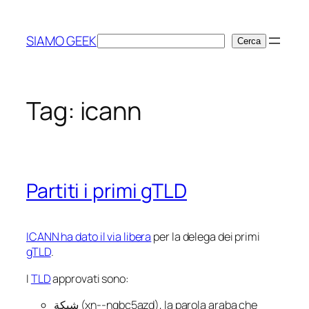
Vai
al
SIAMO GEEK
Cerca
Cerca
contenuto
Tag:
icann
Partiti i primi gTLD
ICANN ha dato il via libera
per la delega dei primi
gTLD
.
I
TLD
approvati sono:
شبكة (xn--ngbc5azd), la parola araba che