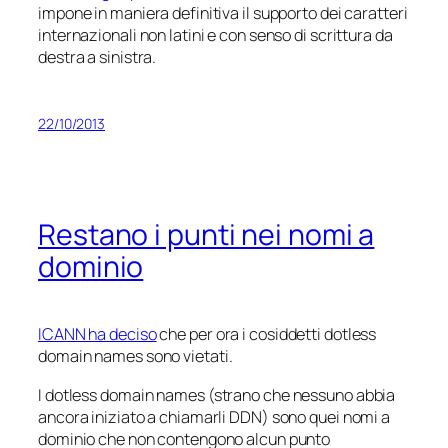
impone in maniera definitiva il supporto dei caratteri
internazionali non latini e con senso di scrittura da
destra a sinistra.
22/10/2013
Restano i punti nei nomi a
dominio
ICANN ha deciso
che per ora i cosiddetti
dotless
domain names
sono vietati.
I
dotless domain names
(strano che nessuno abbia
ancora iniziato a chiamarli DDN) sono quei nomi a
dominio che non contengono alcun punto