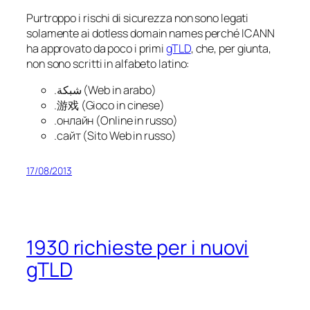
Purtroppo i rischi di sicurezza non sono legati
solamente ai
dotless domain names
perché ICANN
ha approvato da poco i primi
gTLD
, che, per giunta,
non sono scritti in alfabeto latino:
.شبكة (Web in arabo)
.游戏 (Gioco in cinese)
.онлайн (Online in russo)
.сайт (Sito Web in russo)
17/08/2013
1930 richieste per i nuovi
gTLD