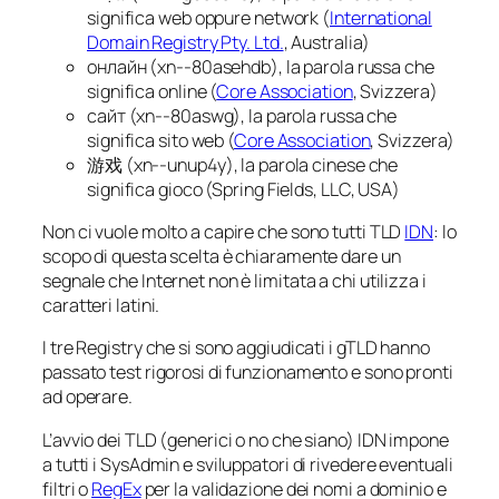
significa
web
oppure
network
(
International
Domain Registry Pty. Ltd.
, Australia)
онлайн (xn--80asehdb), la parola russa che
significa
online
(
Core Association
, Svizzera)
сайт (xn--80aswg), la parola russa che
significa
sito web
(
Core Association
, Svizzera)
游戏 (xn--unup4y), la parola cinese che
significa
gioco
(Spring Fields, LLC, USA)
Non ci vuole molto a capire che sono tutti TLD
IDN
: lo
scopo di questa scelta è chiaramente dare un
segnale che Internet non è limitata a chi utilizza i
caratteri latini.
I tre Registry che si sono aggiudicati i gTLD hanno
passato test rigorosi di funzionamento e sono pronti
ad operare.
L’avvio dei TLD (generici o no che siano) IDN impone
a tutti i SysAdmin e sviluppatori di rivedere eventuali
filtri o
RegEx
per la validazione dei nomi a dominio e