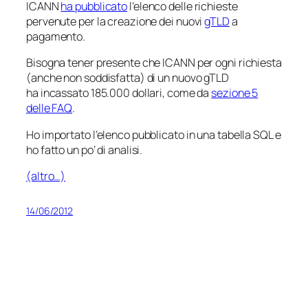
ICANN
ha pubblicato
l’elenco delle richieste
pervenute per la creazione dei nuovi
gTLD
a
pagamento.
Bisogna tener presente che ICANN per ogni richiesta
(anche non soddisfatta) di un nuovo gTLD
ha incassato 185.000 dollari, come da
sezione 5
delle FAQ
.
Ho importato l’elenco pubblicato in una tabella SQL e
ho fatto un po’ di analisi.
(altro…)
14/06/2012