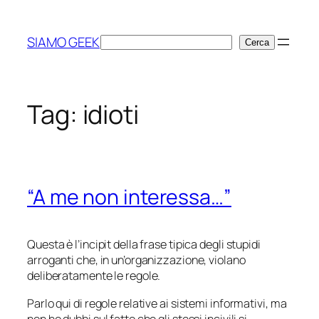
Vai
al
SIAMO GEEK
Cerca
Cerca
contenuto
Tag:
idioti
“A me non interessa…”
Questa è l’incipit della frase tipica degli stupidi
arroganti che, in un’organizzazione, violano
deliberatamente le regole.
Parlo qui di regole relative ai sistemi informativi, ma
non ho dubbi sul fatto che gli stessi incivili si