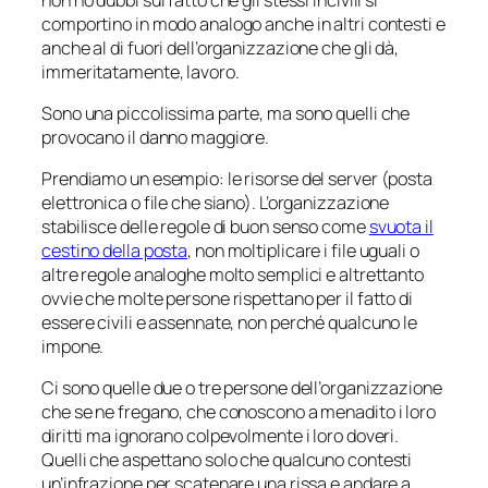
comportino in modo analogo anche in altri contesti e
anche al di fuori dell’organizzazione che gli dà,
immeritatamente, lavoro.
Sono una piccolissima parte, ma sono quelli che
provocano il danno maggiore.
Prendiamo un esempio: le risorse del server (posta
elettronica o file che siano). L’organizzazione
stabilisce delle regole di buon senso come
svuota il
cestino della posta
, non moltiplicare i file uguali o
altre regole analoghe molto semplici e altrettanto
ovvie che molte persone rispettano per il fatto di
essere civili e assennate, non perché qualcuno le
impone.
Ci sono quelle due o tre persone dell’organizzazione
che se ne fregano, che conoscono a menadito i loro
diritti ma ignorano colpevolmente i loro doveri.
Quelli che aspettano solo che qualcuno contesti
un’infrazione per scatenare una rissa e andare a