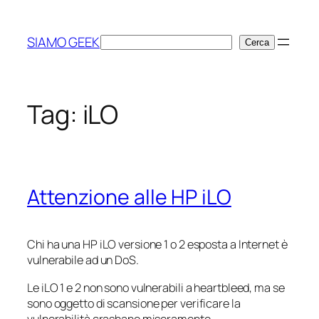
Vai
al
SIAMO GEEK
Cerca
Cerca
contenuto
Tag:
iLO
Attenzione alle HP iLO
Chi ha una HP iLO versione 1 o 2 esposta a Internet è
vulnerabile ad un DoS.
Le iLO 1 e 2 non sono vulnerabili a heartbleed, ma se
sono oggetto di scansione per verificare la
vulnerabilità crashano miseramente.