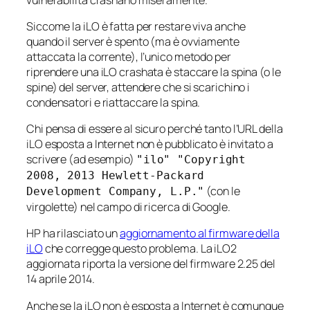
Siccome la iLO è fatta per restare viva anche
quando il server è spento (ma è ovviamente
attaccata la corrente), l’unico metodo per
riprendere una iLO crashata è staccare la spina (o le
spine) del server, attendere che si scarichino i
condensatori e riattaccare la spina.
Chi pensa di essere al sicuro perché tanto l’URL della
iLO esposta a Internet non è pubblicato è invitato a
scrivere (ad esempio)
"ilo" "Copyright
2008, 2013 Hewlett-Packard
(con le
Development Company, L.P."
virgolette) nel campo di ricerca di Google.
HP ha rilasciato un
aggiornamento al firmware della
iLO
che corregge questo problema. La iLO2
aggiornata riporta la versione del firmware 2.25 del
14 aprile 2014.
Anche se la iLO non è esposta a Internet è comunque