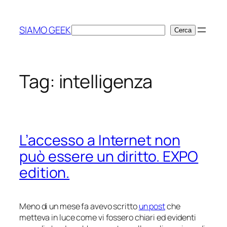
Vai
al
SIAMO GEEK
Cerca
Cerca
contenuto
Tag:
intelligenza
L’accesso a Internet non
può essere un diritto. EXPO
edition.
Meno di un mese fa avevo scritto
un post
che
metteva in luce come vi fossero chiari ed evidenti