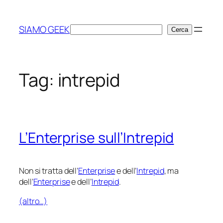
Vai
al
SIAMO GEEK
Cerca
Cerca
contenuto
Tag:
intrepid
L’Enterprise sull’Intrepid
Non si tratta dell’
Enterprise
e dell’
Intrepid
, ma
dell’
Enterprise
e dell’
Intrepid
.
(altro…)