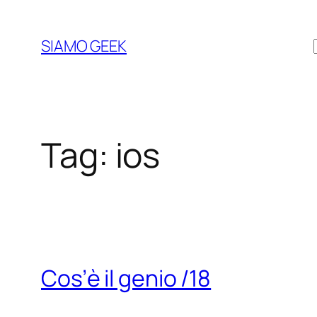
Vai
al
SIAMO GEEK
contenuto
Tag:
ios
Cos’è il genio /18