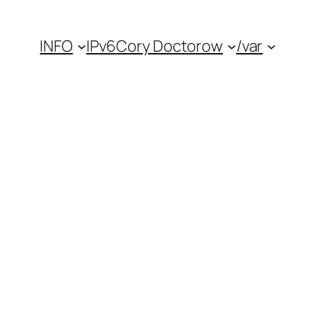
INFO
IPv6
Cory Doctorow
/var