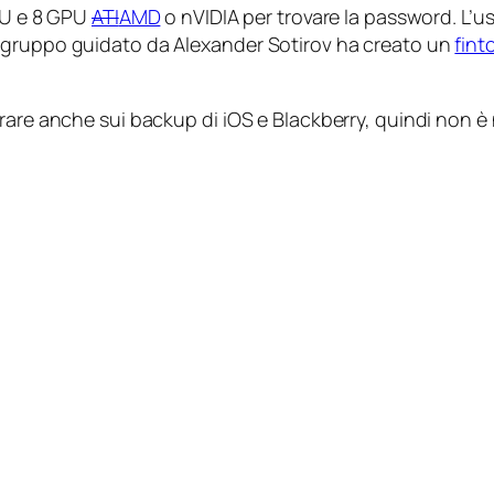
CPU e 8 GPU
ATI
AMD
o nVIDIA per trovare la password. L’us
 gruppo guidato da Alexander Sotirov ha creato un
fint
are anche sui backup di iOS e Blackberry, quindi non è n