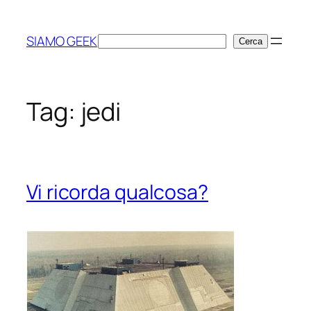
Vai
al
SIAMO GEEK
Cerca
Cerca
contenuto
Tag:
jedi
Vi ricorda qualcosa?