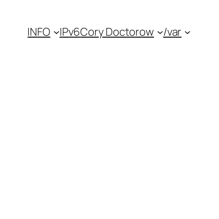
INFO
IPv6
Cory Doctorow
/var