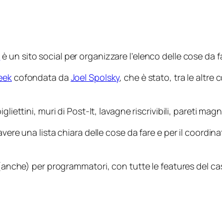
o
è un sito
social
per organizzare l’elenco delle cose da far
eek
cofondata da
Joel Spolsky
, che è stato, tra le altr
liettini, muri di Post-It, lavagne riscrivibili, pareti mag
vere una lista chiara delle cose da fare e per il coordin
i (anche) per programmatori, con tutte le features del c