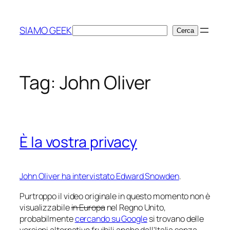
Vai
al
SIAMO GEEK
Cerca
Cerca
contenuto
Tag:
John Oliver
È la vostra privacy
John Oliver ha intervistato Edward Snowden
.
Purtroppo il video originale in questo momento non è
visualizzabile
in Europa
nel Regno Unito,
probabilmente
cercando su Google
si trovano delle
versioni alternative fruibili anche dall’Italia senza