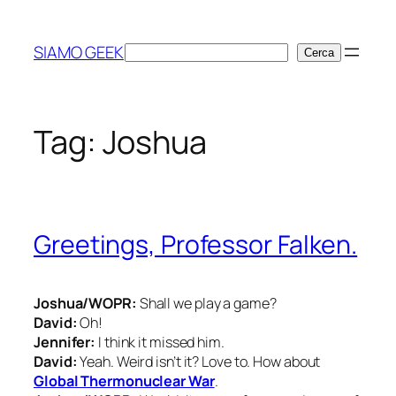
Vai
al
SIAMO GEEK
Cerca
Cerca
contenuto
Tag:
Joshua
Greetings, Professor Falken.
Joshua/WOPR:
Shall we play a game?
David:
Oh!
Jennifer:
I think it missed him.
David:
Yeah. Weird isn’t it? Love to. How about
Global Thermonuclear War
.