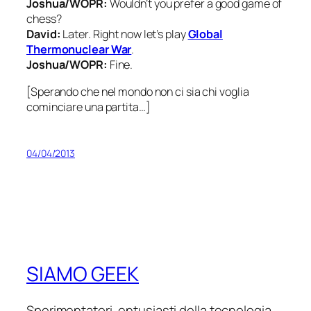
Joshua/WOPR:
Wouldn’t you prefer a good game of
chess?
David:
Later. Right now let’s play
Global
Thermonuclear War
.
Joshua/WOPR:
Fine.
[Sperando che nel mondo non ci sia chi voglia
cominciare una partita…]
04/04/2013
SIAMO GEEK
Sperimentatori, entusiasti della tecnologia