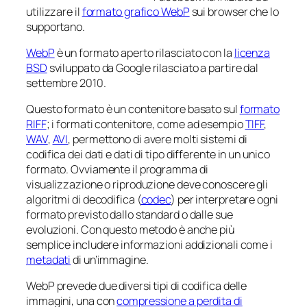
utilizzare il
formato grafico WebP
sui browser che lo
supportano.
WebP
è un formato aperto rilasciato con la
licenza
BSD
sviluppato da Google rilasciato a partire dal
settembre 2010.
Questo formato è un contenitore basato sul
formato
RIFF
; i formati contenitore, come ad esempio
TIFF
,
WAV
,
AVI
, permettono di avere molti sistemi di
codifica dei dati e dati di tipo differente in un unico
formato. Ovviamente il programma di
visualizzazione o riproduzione deve conoscere gli
algoritmi di decodifica (
codec
) per interpretare ogni
formato previsto dallo standard o dalle sue
evoluzioni. Con questo metodo è anche più
semplice includere informazioni addizionali come i
metadati
di un’immagine.
WebP prevede due diversi tipi di codifica delle
immagini, una con
compressione a perdita di