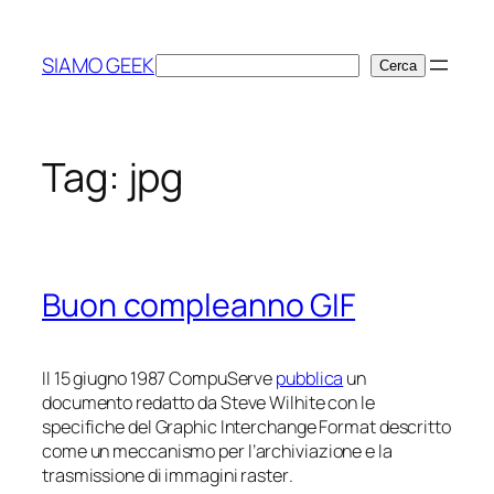
Vai
al
SIAMO GEEK
Cerca
Cerca
contenuto
Tag:
jpg
Buon compleanno GIF
Il 15 giugno 1987 CompuServe
pubblica
un
documento redatto da Steve Wilhite con le
specifiche del Graphic Interchange Format descritto
come un
meccanismo per l’archiviazione e la
trasmissione di immagini raster
.