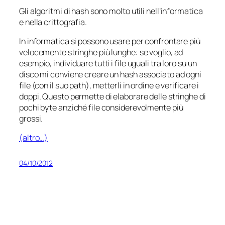
Gli algoritmi di hash sono molto utili nell’informatica
e nella crittografia.
In informatica si possono usare per confrontare più
velocemente stringhe più lunghe: se voglio, ad
esempio, individuare tutti i file uguali tra loro su un
disco mi conviene creare un hash associato ad ogni
file (con il suo path), metterli in ordine e verificare i
doppi. Questo permette di elaborare delle stringhe di
pochi byte anziché file considerevolmente più
grossi.
(altro…)
04/10/2012