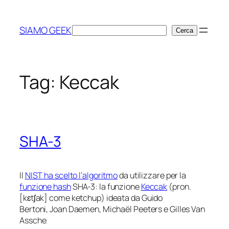
Vai
al
SIAMO GEEK
Cerca
Cerca
contenuto
Tag:
Keccak
SHA-3
Il
NIST ha scelto l’algoritmo
da utilizzare per la
funzione hash
SHA-3: la funzione
Keccak
(pron.
[kɛtʃak] come
ketchup
) ideata da Guido
Bertoni, Joan Daemen, Michaël Peeters e Gilles Van
Assche
.