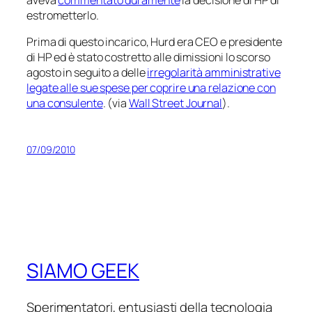
estrometterlo.
Prima di questo incarico, Hurd era CEO e presidente
di HP ed è stato costretto alle dimissioni lo scorso
agosto in seguito a delle
irregolarità amministrative
legate alle sue spese per coprire una relazione con
una consulente
. (via
Wall Street Journal
).
07/09/2010
SIAMO GEEK
Sperimentatori, entusiasti della tecnologia