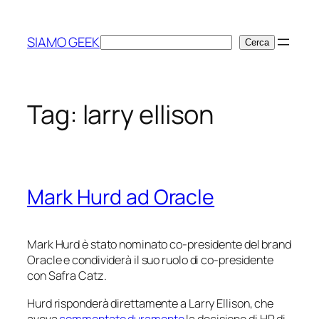
Vai
al
SIAMO GEEK
Cerca
Cerca
contenuto
Tag:
larry ellison
Mark Hurd ad Oracle
Mark Hurd è stato nominato co-presidente del brand
Oracle e condividerà il suo ruolo di co-presidente
con Safra Catz.
Hurd risponderà direttamente a Larry Ellison, che
aveva
commentato duramente
la decisione di HP di