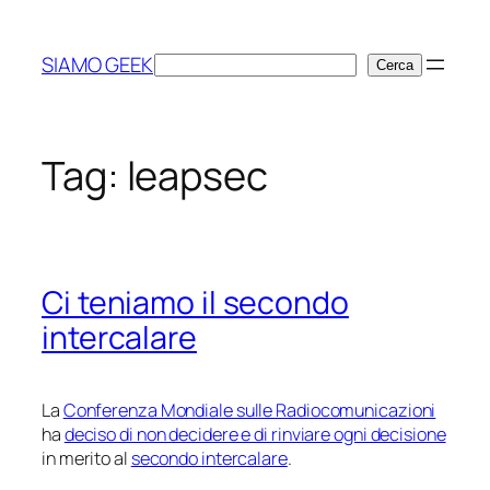
Vai
al
SIAMO GEEK
Cerca
Cerca
contenuto
Tag:
leapsec
Ci teniamo il secondo
intercalare
La
Conferenza Mondiale sulle Radiocomunicazioni
ha
deciso di non decidere e di rinviare ogni decisione
in merito al
secondo intercalare
.