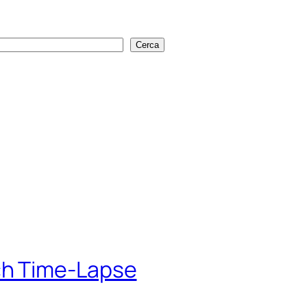
Cerca
Cerca
h Time-Lapse