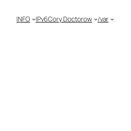
INFO
IPv6
Cory Doctorow
/var