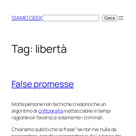
Vai
al
SIAMO GEEK
Cerca
Cerca
contenuto
Tag:
libertà
False promesse
Molte persone non tecniche credono che un
algoritmo di
crittografia
inattaccabile in tempi
ragionevoli favorisca solamente i criminali.
Chiariamo subito che la frase “se non hai nulla da
nascondere, non devi nascondere nulla” è tipica dei