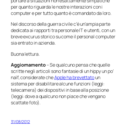
portare a situazioni non esattamente simpatiche
per quanto riguarda le nostre interazioni con i
computer e per tutto quanto è comandato da loro.
Nel discorso della
guerra civile
c’è un’ampia parte
dedicata ai rapporti tra personale IT e utenti, con un
breve excurus storico su come il personal computer
sia entrato in azienda.
Buona lettura.
Aggiornamento
– Se qualcuno pensa che quelle
scritte negli articoli sono fantasie di un hippy un po’
naïf, considerate che
Apple ha brevettato
un
sistema per disabilitare alcune funzioni (leggi:
telecamera) dei dispositivi in base alla posizione
(leggi: dove a qualcuno non piace che vengano
scattate foto).
31/08/2012