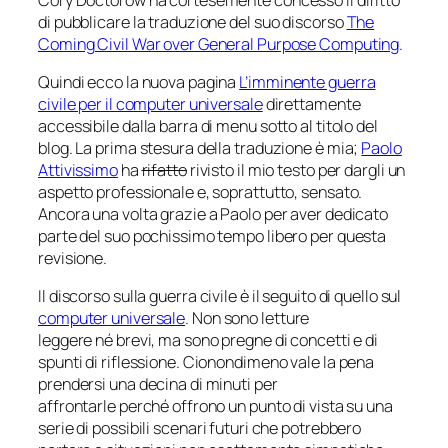
di pubblicare la traduzione del suo discorso
The
Coming Civil War over General Purpose Computing
.
Quindi ecco la nuova pagina
L’imminente guerra
civile per il computer universale
direttamente
accessibile dalla barra di menu sotto al titolo del
blog. La prima stesura della traduzione è mia;
Paolo
Attivissimo
ha
rifatto
rivisto il mio testo per dargli un
aspetto professionale e, soprattutto, sensato.
Ancora una volta grazie a Paolo per aver dedicato
parte del suo pochissimo tempo libero per questa
revisione.
Il discorso sulla
guerra civile
è il seguito di quello sul
computer universale
. Non sono letture
leggere né brevi, ma sono pregne di concetti e di
spunti di riflessione. Cionondimeno vale la pena
prendersi una decina di minuti per
affrontarle perché offrono un punto di vista su una
serie di possibili scenari futuri che potrebbero