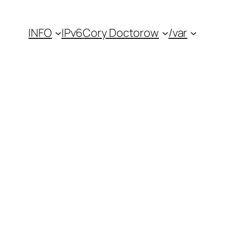
INFO
IPv6
Cory Doctorow
/var