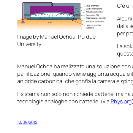
C’è un
Alcuni
dalla 
per pot
Image by Manuel Ochoa, Purdue
University
La sol
questa
Manuel Ochoa ha realizzato una soluzione con u
panificazione; quando viene aggiunta acqua e il d
anidride carbonica, che gonfia la camera e sping
Il sistema non solo non richiede batterie, ma ha 
tecnologie analoghe con batterie. (via
Phys.org
12/09/2012