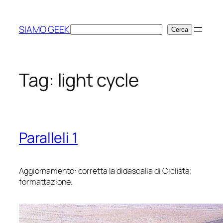
Vai
al
SIAMO GEEK
Cerca
Cerca
contenuto
Tag:
light cycle
Paralleli 1
Aggiornamento: corretta la didascalia di
Ciclista
;
formattazione.