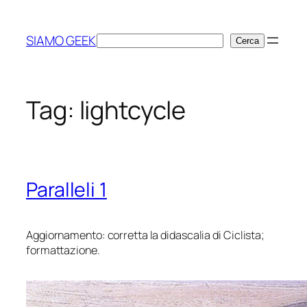
Vai
al
SIAMO GEEK
Cerca
Cerca
contenuto
Tag:
lightcycle
Paralleli 1
Aggiornamento: corretta la didascalia di
Ciclista
;
formattazione.