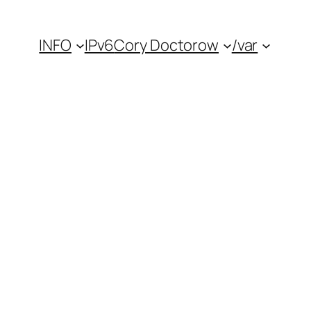
INFO
IPv6
Cory Doctorow
/var