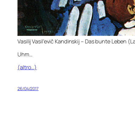
Vasilij Vasil’evič Kandinskij – Das bunte Leben (L
Uhm…
(altro…)
26/04/2017