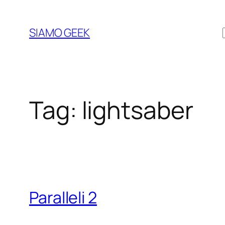
Vai
al
SIAMO GEEK
contenuto
Tag:
lightsaber
Paralleli 2