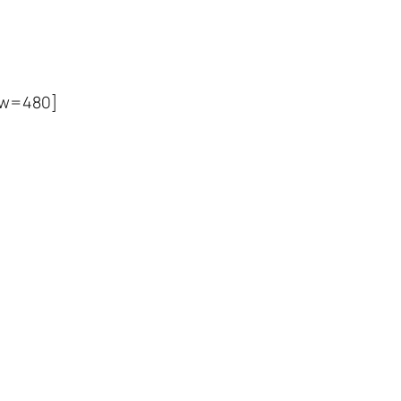
&w=480]