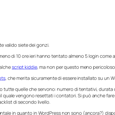
te valido siete dei gonzi.
in meno di 10 ore ieri hanno tentato almeno 5 login come
ualche
script kiddie
, ma non per questo meno pericoloso, 
pts
, che merita sicuramente di essere installato su un 
o tutte quelle che servono: numero di tentativi, durata d
l quale vengono resettati i contatori. Si può anche fare
klist di secondo livello.
tale in quanto in WordPress non sono (ancora?) disponi