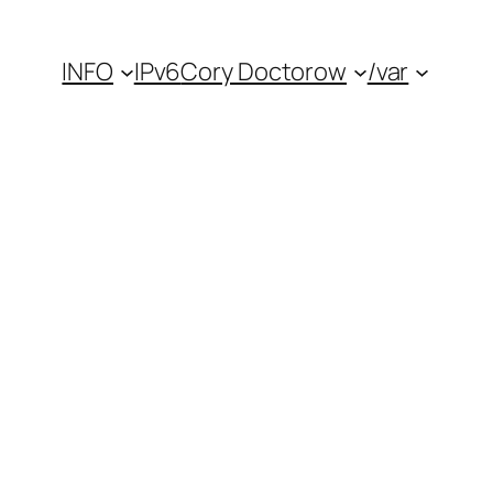
INFO
IPv6
Cory Doctorow
/var