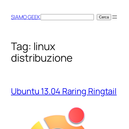
Vai
al
SIAMO GEEK
Cerca
Cerca
contenuto
Tag:
linux
distribuzione
Ubuntu 13.04 Raring Ringtail