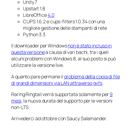
Unity 7
Upstart 1.8
LibreOffice
4.0
CUPS 1.6.2 e cups-filters 1.0.34 con una
migliore gestione delle stampanti di rete
Python 3.3
Il downloader per Windows
non è stato incluso in
questa versione
a causa di vari bachi, tra i queli
alcuni problemi con Windows 8, al suo posto si può
utilizzare la versione live.
A quanto pare permane il
problema della copia di file
di grandi dimensioni via LAN attraverso gvfs
.
Raring Ringtail
verrà supportata solamente per
9
mesi
, la nuova durata del supporto per le versioni
non-LTS.
Arrivederci ad ottobre con
Saucy Salamander
.