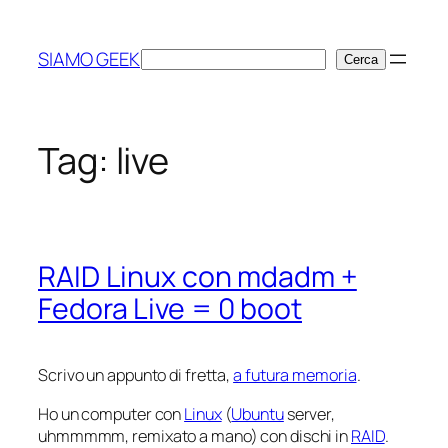
Vai
al
SIAMO GEEK
Cerca
Cerca
contenuto
Tag:
live
RAID Linux con mdadm +
Fedora Live = 0 boot
Scrivo un appunto di fretta,
a futura memoria
.
Ho un computer con
Linux
(
Ubuntu
server,
uhmmmmm, remixato a mano) con dischi in
RAID
.