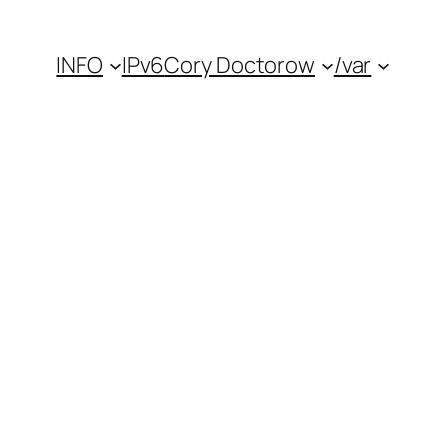
INFO
IPv6
Cory Doctorow
/var