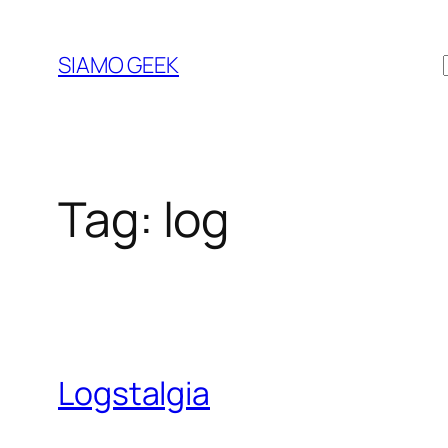
Vai
al
SIAMO GEEK
contenuto
Tag:
log
Logstalgia