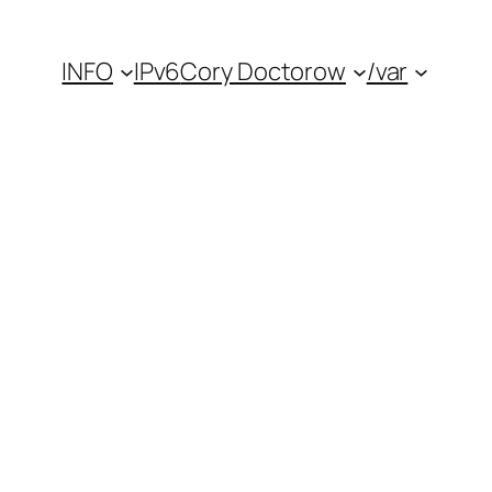
INFO
IPv6
Cory Doctorow
/var