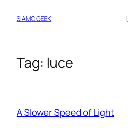
Vai
al
SIAMO GEEK
contenuto
Tag:
luce
A Slower Speed of Light