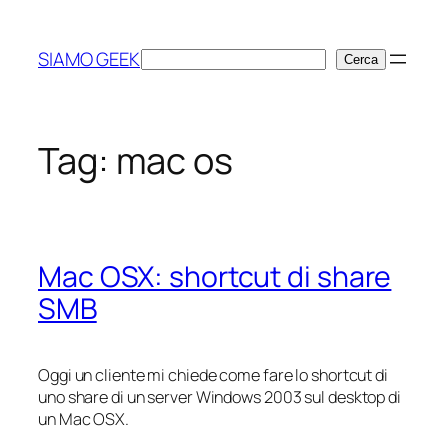
Vai
al
SIAMO GEEK
Cerca
Cerca
contenuto
Tag:
mac os
Mac OSX: shortcut di share
SMB
Oggi un cliente mi chiede come fare lo shortcut di
uno share di un server Windows 2003 sul desktop di
un Mac OSX.