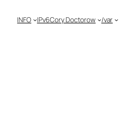
INFO
IPv6
Cory Doctorow
/var