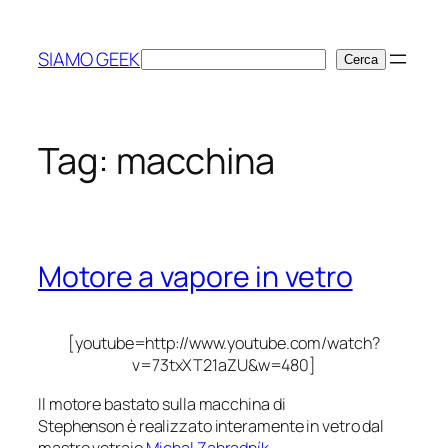
Vai
al
SIAMO GEEK
Cerca
Cerca
contenuto
Tag:
macchina
Motore a vapore in vetro
[youtube=http://www.youtube.com/watch?
v=73txXT21aZU&w=480]
Il motore bastato sulla macchina di
Stephenson è realizzato interamente in vetro dal
mastro vetraio
Michal Zahradník
.