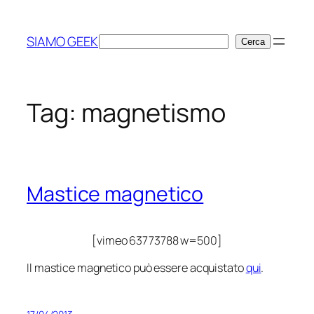
Vai
al
SIAMO GEEK
Cerca
Cerca
contenuto
Tag:
magnetismo
Mastice magnetico
[vimeo 63773788 w=500]
Il mastice magnetico può essere acquistato
qui
.