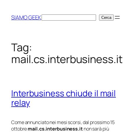
Vai
al
SIAMO GEEK
Cerca
Cerca
contenuto
Tag:
mail.cs.interbusiness.it
Interbusiness chiude il mail
relay
Come annunciato nei mesi scorsi, dal prossimo 15
ottobre
mail.cs.interbusiness.it
non sarà più