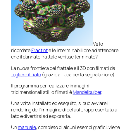
Ve lo
ricordate
Fractint
e le interminabili ore ad attendere
che il dannato frattale venisse terminato?
La nuova frontiera del frattale è il 3D con filmati da
togliere il fiato
(grazie a Luca per la segnalazione).
Il programma per realizzare immagini
tridimensionali
still
o filmati è
Mandelbulber
.
Una volta installato ed eseguito, si può avviare il
rendering dell’immagine di default, rappresentata a
lato e divertirsi ad esplorarla.
Un
manuale
, completo di alcuni esempi grafici, viene