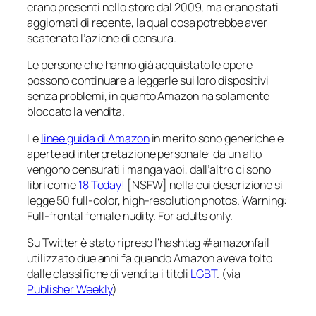
erano presenti nello store dal 2009, ma erano stati
aggiornati di recente, la qual cosa potrebbe aver
scatenato l’azione di censura.
Le persone che hanno già acquistato le opere
possono continuare a leggerle sui loro dispositivi
senza problemi, in quanto Amazon ha solamente
bloccato la vendita.
Le
linee guida di Ama zon
in merito sono generiche e
aperte ad interpretazione personale: da un alto
vengono censurati i manga yaoi, dall’altro ci sono
libri come
18 Today!
[NSFW] nella cui descrizione si
legge
50 full-color, high-resolution photos. Warning:
Full-frontal female nudity. For adults only.
Su Twitter è stato ripreso l’hashtag #amazonfail
utilizzato due anni fa quando Amazon aveva tolto
dalle classifiche di vendita i titoli
LGBT
. (via
Publisher Weekly
)