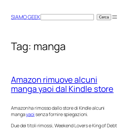
Vai
al
SIAMO GEEK
Cerca
Cerca
contenuto
Tag:
manga
Amazon rimuove alcuni
manga yaoi dal Kindle store
Amazon ha rimosso dallo store di Kindle alcuni
manga
yaoi
senza fornire spiegazioni.
Due dei titoli rimossi,
Weekend Lovers
e
King of Debt