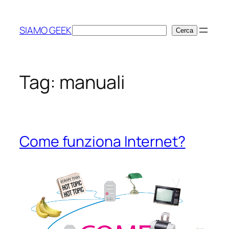
Vai
al
SIAMO GEEK
Cerca
Cerca
contenuto
Tag:
manuali
Come funziona Internet?