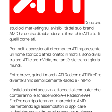
Dopo uno
studio di marketing sulla visibilità dei suoi brand,
AMD ha deciso di abbandonare il marchio ATI e tutti
quelli correlati.
Per molti appassionati di computer ATI rappresenta
un nome storico o affezionato; in molti si sono divisi
tra pro-ATI e pro-nVidia, ma tant’è,
sic transit gloria
mundi
.
Entro breve, quindi i marchi ATI Radeon e ATI FirePro
diventeranno semplicemente Radeo e FirePro.
I fastidiosissimi adesivini attaccati ai computer che
conterranno le schede video
ATI
Radeon e
ATI
FirePro non riporteranno il marchietto AMD,
permettendo agli assemblatori di applicare
l’adesivino senza timore di provocare malesseri