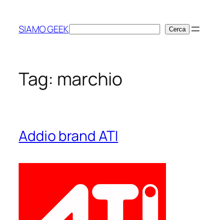
Vai
al
SIAMO GEEK
Cerca
Cerca
contenuto
Tag:
marchio
Addio brand ATI