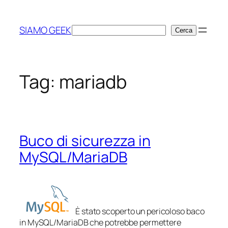
Vai
al
SIAMO GEEK
Cerca
Cerca
contenuto
Tag:
mariadb
Buco di sicurezza in
MySQL/MariaDB
È stato scoperto un pericoloso baco
in MySQL/MariaDB che potrebbe permettere