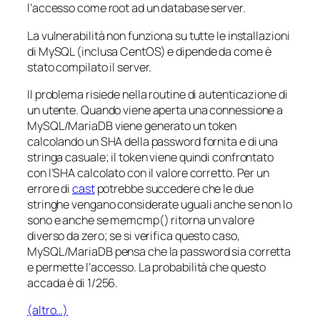
l’accesso come root ad un database server.
La vulnerabilità non funziona su tutte le installazioni
di MySQL (inclusa CentOS) e dipende da come è
stato compilato il server.
Il problema risiede nella routine di autenticazione di
un utente. Quando viene aperta una connessione a
MySQL/MariaDB viene generato un token
calcolando un SHA della password fornita e di una
stringa casuale; il token viene quindi confrontato
con l’SHA calcolato con il valore corretto. Per un
errore di
cast
potrebbe succedere che le due
stringhe vengano considerate uguali anche se non lo
sono e anche se memcmp() ritorna un valore
diverso da zero; se si verifica questo caso,
MySQL/MariaDB pensa che la password sia corretta
e permette l’accesso. La probabilità che questo
accada è di 1/256.
(altro…)