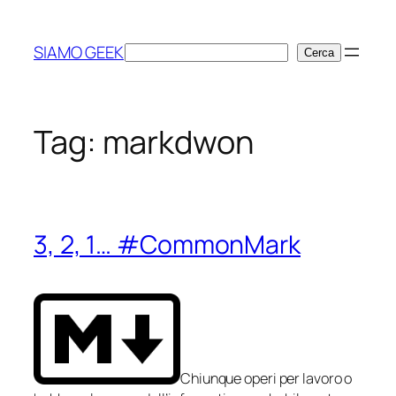
Vai
al
SIAMO GEEK
Cerca
Cerca
contenuto
Tag:
markdwon
3, 2, 1… #CommonMark
Chiunque operi per lavoro o