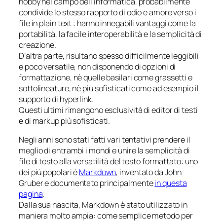
hobby nel campo dell’informatica, probabilmente
condivide lo stesso rapporto di odio e amore verso i
file in
plain text
: hanno innegabili vantaggi come la
portabilità, la facile interoperabilità e la semplicità di
creazione.
D’altra parte, risultano spesso difficilmente leggibili
e poco versatile, non disponendo di opzioni di
formattazione, nè quelle basilari come grassetti e
sottolineature, nè più sofisticati come ad esempio il
supporto di
hyperlink
.
Questi ultimi rimangono esclusività di editor di testi
e di
markup
più sofisticati.
Negli anni sono stati fatti vari tentativi prendere il
meglio di entrambi i mondi
e unire la semplicità di
file di testo alla versatilità del testo formattato: uno
dei più popolari è
Markdown
, inventato da John
Gruber e documentato principalmente
in questa
pagina
.
Dalla sua nascita, Markdown è stato utilizzato in
maniera molto ampia: come semplice metodo per