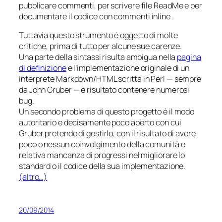
pubblicare commenti, per scrivere file
ReadMe
e per
documentare il codice con commenti
inline
.
Tuttavia questo strumento è oggetto di molte
critiche, prima di tutto per alcune sue carenze.
Una parte della sintassi risulta ambigua nella
pagina
di definizione
e l’implementazione originale di un
interprete Markdown/HTML scritta in Perl — sempre
da John Gruber — è risultato contenere numerosi
bug.
Un secondo problema di questo progetto è il modo
autoritario e decisamente poco aperto con cui
Gruber pretende di gestirlo, con il risultato di avere
poco o nessun coinvolgimento della comunità e
relativa mancanza di progressi nel migliorare lo
standard o il codice della sua implementazione.
(altro…)
20/09/2014