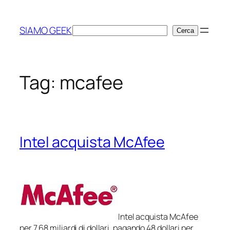
Vai
al
SIAMO GEEK
Cerca
Cerca
contenuto
Tag:
mcafee
Intel acquista McAfee
Intel acquista McAfee
per 7,68 miliardi di dollari, pagando 48 dollari per