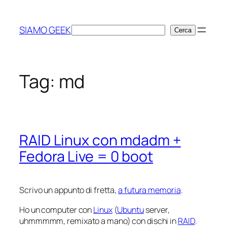
Vai
al
SIAMO GEEK
Cerca
Cerca
contenuto
Tag:
md
RAID Linux con mdadm +
Fedora Live = 0 boot
Scrivo un appunto di fretta,
a futura memoria
.
Ho un computer con
Linux
(
Ubuntu
server,
uhmmmmm, remixato a mano) con dischi in
RAID
.