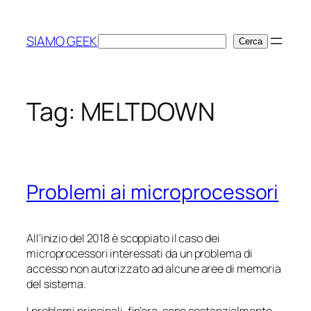
Vai
al
SIAMO GEEK
Cerca
Cerca
contenuto
Tag:
MELTDOWN
Problemi ai microprocessori
All’inizio del 2018 è scoppiato il caso dei
microprocessori interessati da un problema di
accesso non autorizzato ad alcune aree di memoria
del sistema.
I problemi principali, fin’ora, sono sostanzialmente