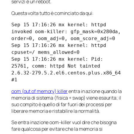
servizi è un reboot.
Questa volta tutto è cominciato da qui:
Sep 15 17:16:26 mx kernel: httpd
invoked oom-killer: gfp_mask=0x280da,
order=0, oom_adj=0, oom_score_adj=0
Sep 15 17:16:26 mx kernel: httpd
cpuset=/ mems_allowed=0
Sep 15 17:16:26 mx kernel: Pid:
25761, comm: httpd Not tainted
2.6.32-279.5.2.el6.centos.plus.x86_64
#1
oom (out of memory) killer
entra in azione quando la
memoria di sistema (fisica + swap) viene esaurita; il
suo compito è quello di far fuori dei processi per
liberare memoria e ristabilire la normalità.
Se entra inazione oom-killer vuol dire che bisogna
fare qualcosa per evitare che la memoria si