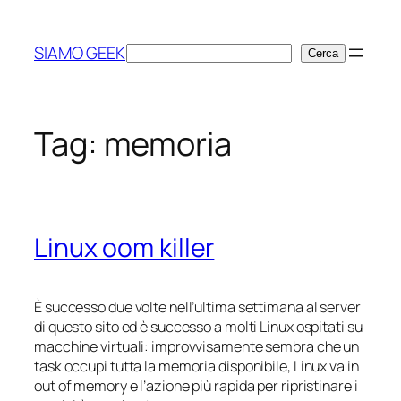
Vai
al
SIAMO GEEK
Cerca
Cerca
contenuto
Tag:
memoria
Linux oom killer
È successo due volte nell’ultima settimana al server
di questo sito ed è successo a molti Linux ospitati su
macchine virtuali: improvvisamente sembra che un
task occupi tutta la memoria disponibile, Linux va in
out of memory e l’azione più rapida per ripristinare i