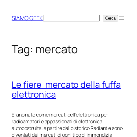
Vai
al
SIAMO GEEK
Cerca
Cerca
contenuto
Tag:
mercato
Le fiere-mercato della fuffa
elettronica
Erano nate come mercati dell’elettronica per
radioamatori e appassionati di elettronica
autocostruita, a partire dallo storico Radiant e sono
diventati dei mercati di ogni tipo di immondizia