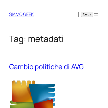
Vai
al
SIAMO GEEK
Cerca
Cerca
contenuto
Tag:
metadati
Cambio politiche di AVG