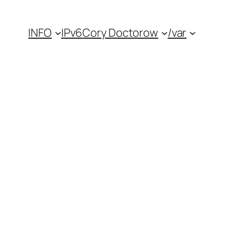
INFO
IPv6
Cory Doctorow
/var